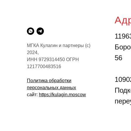
Ад
11963
МГКА Кулагин и партнеры (с)
Боро
2024,
56
ИНН 9729314450 ОГРН
1217700483516
10902
Политика обработки
персональных данных
Подк
сайт:
https://kulagin.moscow
переу