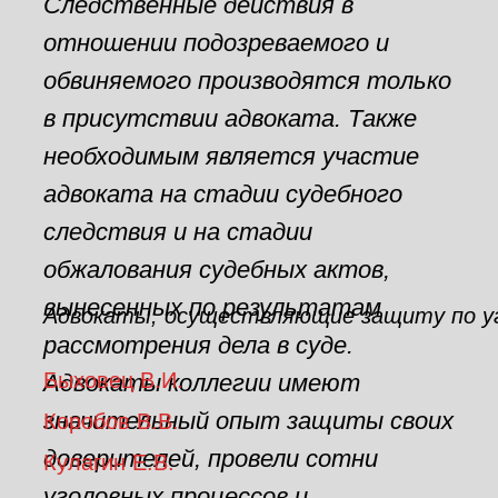
Следственные действия в
отношении подозреваемого и
обвиняемого производятся только
в присутствии адвоката. Также
необходимым является участие
адвоката на стадии судебного
следствия и на стадии
обжалования судебных актов,
вынесенных по результатам
Адвокаты, осуществляющие защиту по у
рассмотрения дела в суде.
Быховец В.И.
Адвокаты коллегии имеют
значительный опыт защиты своих
Коробов В.В.
доверителей, провели сотни
Кулагин Е.В.
уголовных процессов и